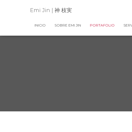
Emi Jin | 神 枝実
INICIO
SOBRE EMI JIN
PORTAFOLIO
SERV