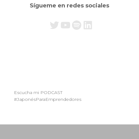
a
Sígueme en redes sociales
r
:
Mi Twitter es @EmiLaJaponesa
Mi canal de YouTube es Emi La Japonesa
Spotify
LinkedIn
Escucha mi PODCAST
#JaponésParaEmprendedores