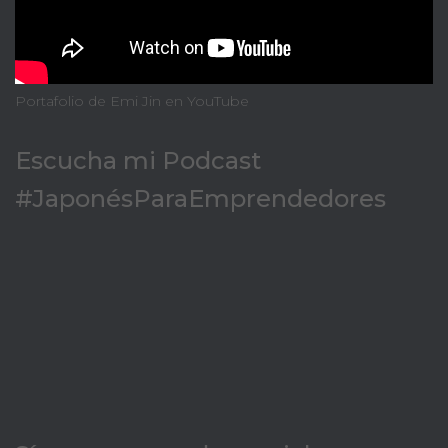
Portafolio de Emi Jin en YouTube
Escucha mi Podcast
#JaponésParaEmprendedores