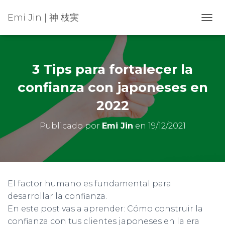
Emi Jin | 神 枝実
C
A
M
B
I
3 Tips para fortalecer la
A
R
confianza con japoneses en
M
2022
O
D
O
Publicado por
Emi Jin
en
19/12/2021
D
E
N
A
V
E
El factor humano es fundamental para
G
desarrollar la confianza.
A
C
En este post vas a aprender: Cómo construir la
I
confianza con tus clientes japoneses en la era