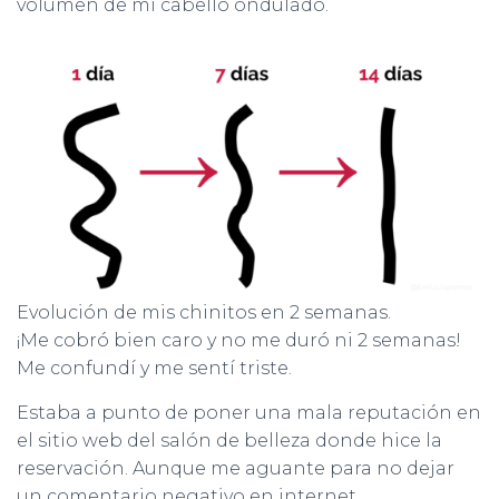
volumen de mi cabello ondulado.
Evolución de mis chinitos en 2 semanas.
¡Me cobró bien caro y no me duró ni 2 semanas!
Me confundí y me sentí triste.
Estaba a punto de poner una mala reputación en
el sitio web del salón de belleza donde hice la
reservación. Aunque me aguante para no dejar
un comentario negativo en internet.